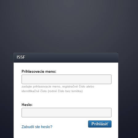
ISSF
Prihlasovacie meno:
zadajte prihlasovacie meno, registračné číslo alebo
identifikačné číslo (rodné číslo bez lomítka)
Heslo:
Zabudli ste heslo?