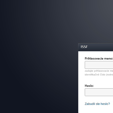
ISSF
Prihlasovacie meno
zadajte prihlasovacie me
identifikačné číslo (rodn
Heslo:
Zabudli ste heslo?