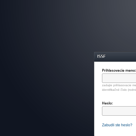
ISSF
Prihlasovacie meno
zadajte prihlasovacie me
identifikačné číslo (rodn
Heslo:
Zabudli ste heslo?