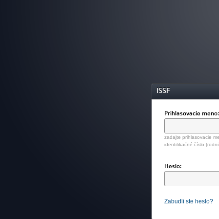
ISSF
Prihlasovacie meno
zadajte prihlasovacie me
identifikačné číslo (rodn
Heslo:
Zabudli ste heslo?