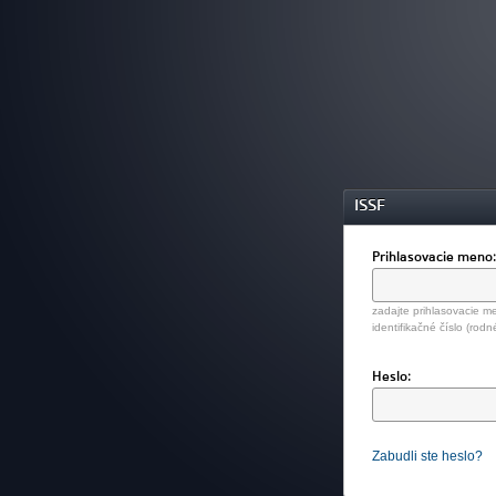
ISSF
Prihlasovacie meno
zadajte prihlasovacie me
identifikačné číslo (rodn
Heslo:
Zabudli ste heslo?