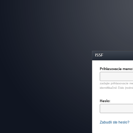
ISSF
Prihlasovacie meno
zadajte prihlasovacie me
identifikačné číslo (rodn
Heslo:
Zabudli ste heslo?