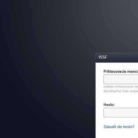
ISSF
Prihlasovacie meno
zadajte prihlasovacie me
identifikačné číslo (rodn
Heslo:
Zabudli ste heslo?