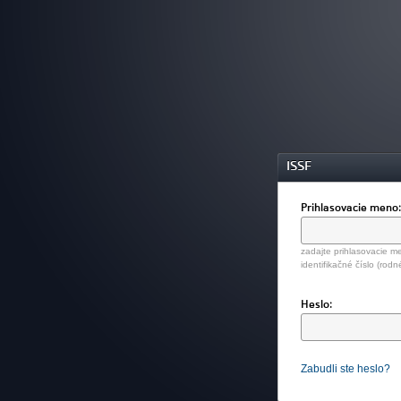
ISSF
Prihlasovacie meno
zadajte prihlasovacie me
identifikačné číslo (rodn
Heslo:
Zabudli ste heslo?