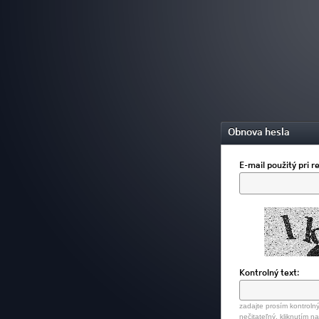
Obnova hesla
E-mail použitý pri re
Kontrolný text:
zadajte prosím kontrolný
nečitateľný, kliknutím n