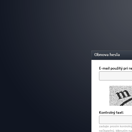
Obnova hesla
E-mail použitý pri re
Kontrolný text:
zadajte prosím kontrolný
nečitateľný, kliknutím n