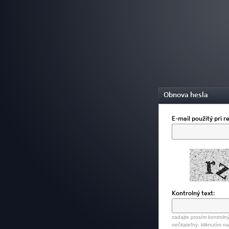
Obnova hesla
E-mail použitý pri re
Kontrolný text:
zadajte prosím kontrolný
nečitateľný, kliknutím n